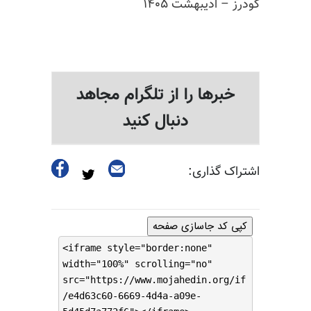
گودرز –
ادیبهشت
۱۴۰۵
خبرها را از تلگرام مجاهد
دنبال کنید
اشتراک گذاری:
کپی کد جاسازی صفحه
<iframe style="border:none"
width="100%" scrolling="no"
src="https://www.mojahedin.org/if
/e4d63c60-6669-4d4a-a09e-