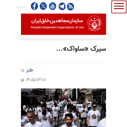
سیرک «ساواک»...
طنز
1405/03/01