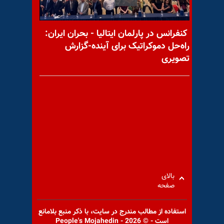
اصغر بدیع‌زادگان کیست؟
کنفرانس در پارلمان ایتالیا - بحران ایران:
راه‌حل دموکراتیک برای آینده-گزارش
تصویری
محمد حنیف‌نژاد کیست؟
پیام به حسن ۶۱
بالای
صفحه
استفاده از مطالب مندرج در سايت، با ذكر منبع بلامانع
است - © 2026 - People's Mojahedin