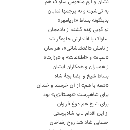
نشان و آرم منحوس ساواک هم
به تی‌شرت و به پرچمها نمایان
بدینگونه بساط «آریامهر»
تو گویی زنده گشته از بادمجان
ساواک با اقتدارش جلوه‌گر شد
ز نامش «اغتشاشاتی»، هراسان
«سپاه» و «اطلاعات» و «وزارت»
ز همیاران و همکاران ایشان
بساط شیخ و ایضا بچهٔ شاه
«همه با هم» از آن خرسند و خندان
برای شاهپرست «نوستالژی» بود
برای شیخ هم دوغِ فراوان
از این اقدام تاپ شاه‌پرستی
حسابی شاد شد روح رضاخان