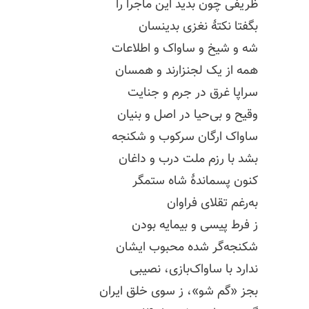
ظریفی چون بدید این ماجرا را
بگفتا نکتهٔ نغزی بدینسان
شه و شیخ و ساواک و اطلاعات
همه از یک
لجنزارند
و همسان
سراپا غرق در جرم و جنایت
وقیح و بی‌حیا در اصل و بنیان
ساواک ارگان سرکوب و شکنجه
بشد با رزم ملت درب و داغان
کنون پسماندهٔ شاه ستمگر
به‌رغم تقلای فراوان
ز فرط پیسی و
بیمایه
بودن
شکنجه‌گر شده محبوب ایشان
ندارد با ساواک‌بازی، نصیبی
بجز «گم شو»، ز سوی خلق ایران