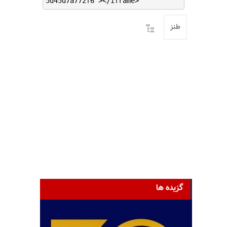
5d45d7a772f6"></iframe>
طنز
گزیده ها