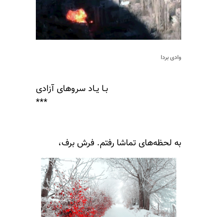
وادی بردا
بـا یـاد سروهای آزادی
***
به لحظه‌های تماشا رفتم. فرش برف،