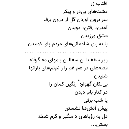
آفتاب زر
دشت‌های بی‌در و پیکر
سر برون آوردن گل از درون برف
آمدن، رفتن، دویدن
عشق ورزیدن
پا به پای شادمانی‌های مردم پای کوبیدن
... ... ... ... ... ... ... ... ... ... ... ... ..
زیر سقف این سفالین بامهای مه گرفته
قصه‌های در هم غم را ز نم‌نم‌های بارانها
شنیدن
بی‌تکان گهوارهٴ رنگین کمان را
در کنار بام دیدن
یا شب برفی
پیش آتش‌ها نشستن
دل به رؤیاهای دامنگیر و گرم شعله
بستن...