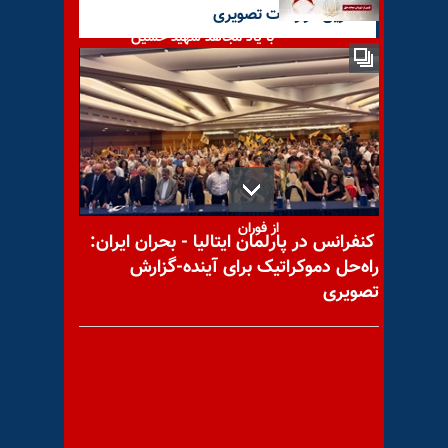
آخرین گزارشات تصویری
با یاد مجاهد شهید حسین
سهابی
بسیج سرکوبگرانه و سراسیمه
رژیم آخوندی در کرمان در هراس
از فوران
کنفرانس در پارلمان ایتالیا - بحران ایران:
راه‌حل دموکراتیک برای آینده-گزارش
تصویری
من و این واژه‌های ریخته بر
دامن برف